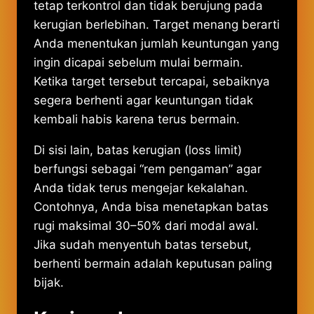
tetap terkontrol dan tidak berujung pada
kerugian berlebihan. Target menang berarti
Anda menentukan jumlah keuntungan yang
ingin dicapai sebelum mulai bermain.
Ketika target tersebut tercapai, sebaiknya
segera berhenti agar keuntungan tidak
kembali habis karena terus bermain.
Di sisi lain, batas kerugian (loss limit)
berfungsi sebagai “rem pengaman” agar
Anda tidak terus mengejar kekalahan.
Contohnya, Anda bisa menetapkan batas
rugi maksimal 30–50% dari modal awal.
Jika sudah menyentuh batas tersebut,
berhenti bermain adalah keputusan paling
bijak.