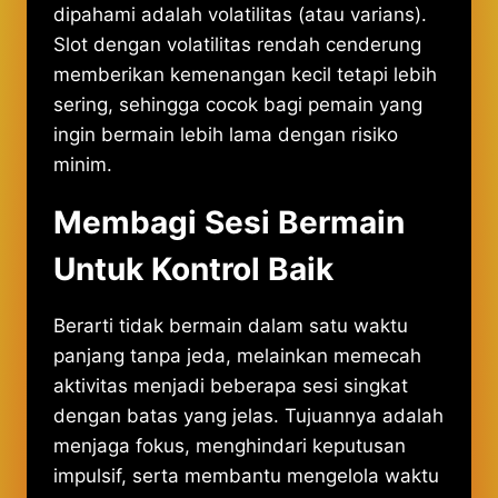
dipahami adalah volatilitas (atau varians).
Slot dengan volatilitas rendah cenderung
memberikan kemenangan kecil tetapi lebih
sering, sehingga cocok bagi pemain yang
ingin bermain lebih lama dengan risiko
minim.
Membagi Sesi Bermain
Untuk Kontrol Baik
Berarti tidak bermain dalam satu waktu
panjang tanpa jeda, melainkan memecah
aktivitas menjadi beberapa sesi singkat
dengan batas yang jelas. Tujuannya adalah
menjaga fokus, menghindari keputusan
impulsif, serta membantu mengelola waktu