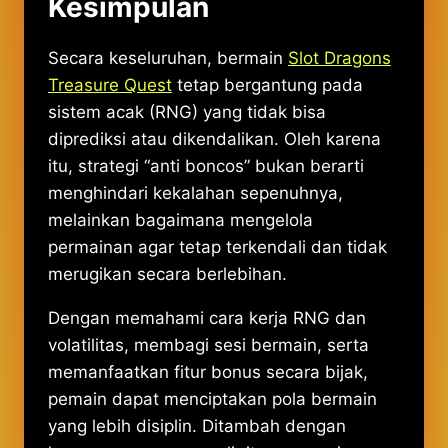
Kesimpulan
Secara keseluruhan, bermain
Slot Dragons
Treasure Quest
tetap bergantung pada
sistem acak (RNG) yang tidak bisa
diprediksi atau dikendalikan. Oleh karena
itu, strategi “anti boncos” bukan berarti
menghindari kekalahan sepenuhnya,
melainkan bagaimana mengelola
permainan agar tetap terkendali dan tidak
merugikan secara berlebihan.
Dengan memahami cara kerja RNG dan
volatilitas, membagi sesi bermain, serta
memanfaatkan fitur bonus secara bijak,
pemain dapat menciptakan pola bermain
yang lebih disiplin. Ditambah dengan