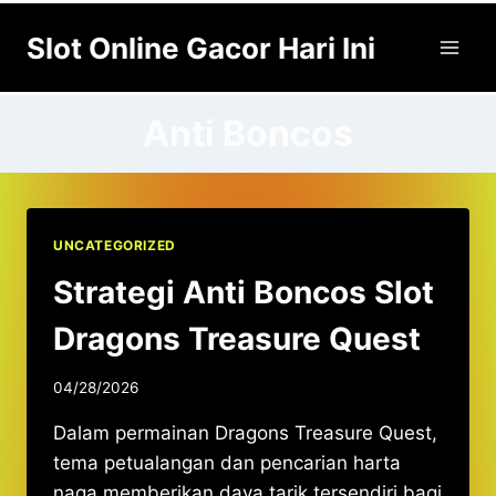
Skip
Slot Online Gacor Hari Ini
to
content
Anti Boncos
UNCATEGORIZED
Strategi Anti Boncos Slot
Dragons Treasure Quest
04/28/2026
Dalam permainan Dragons Treasure Quest,
tema petualangan dan pencarian harta
naga memberikan daya tarik tersendiri bagi