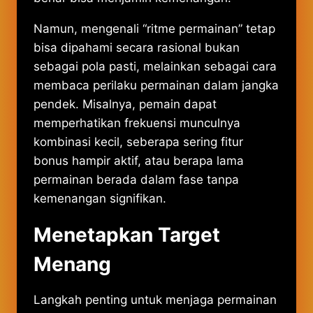
Namun, mengenali “ritme permainan” tetap
bisa dipahami secara rasional bukan
sebagai pola pasti, melainkan sebagai cara
membaca perilaku permainan dalam jangka
pendek. Misalnya, pemain dapat
memperhatikan frekuensi munculnya
kombinasi kecil, seberapa sering fitur
bonus hampir aktif, atau berapa lama
permainan berada dalam fase tanpa
kemenangan signifikan.
Menetapkan Target
Menang
Langkah penting untuk menjaga permainan