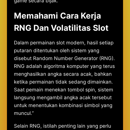
game secara bijak.
Memahami Cara Kerja
RNG Dan Volatilitas Slot
Dalam permainan slot modern, hasil setiap
putaran ditentukan oleh sistem yang
disebut Random Number Generator (RNG).
RNG adalah algoritma komputer yang terus
menghasilkan angka secara acak, bahkan
ketika permainan tidak sedang dimainkan.
Saat pemain menekan tombol spin, sistem
langsung mengambil angka acak tersebut
untuk menentukan kombinasi simbol yang
muncul.”
Selain RNG, istilah penting lain yang perlu