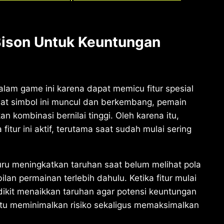
Bison Untuk Keuntungan
alam game ini karena dapat memicu fitur spesial
t simbol ini muncul dan berkembang, pemain
 kombinasi bernilai tinggi. Oleh karena itu,
fitur ini aktif, terutama saat sudah mulai sering
buru meningkatkan taruhan saat belum melihat pola
lan permainan terlebih dahulu. Ketika fitur mulai
edikit menaikkan taruhan agar potensi keuntungan
tu meminimalkan risiko sekaligus memaksimalkan