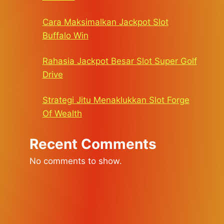
Cara Maksimalkan Jackpot Slot
Buffalo Win
Rahasia Jackpot Besar Slot Super Golf
Drive
Strategi Jitu Menaklukkan Slot Forge
Of Wealth
Recent Comments
No comments to show.