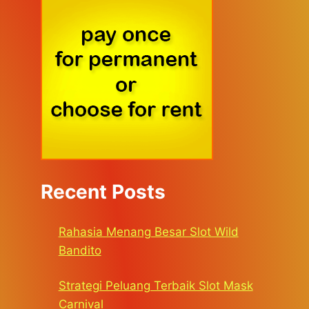
Recent Posts
Rahasia Menang Besar Slot Wild
Bandito
Strategi Peluang Terbaik Slot Mask
Carnival