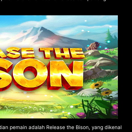
ian pemain adalah Release the Bison, yang dikenal