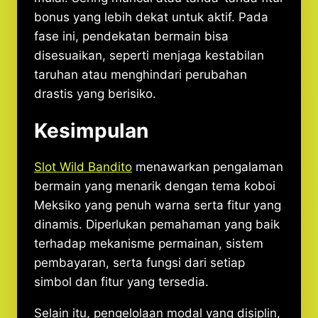
bonus yang lebih dekat untuk aktif. Pada
fase ini, pendekatan bermain bisa
disesuaikan, seperti menjaga kestabilan
taruhan atau menghindari perubahan
drastis yang berisiko.
Kesimpulan
Slot Wild Bandito
menawarkan pengalaman
bermain yang menarik dengan tema koboi
Meksiko yang penuh warna serta fitur yang
dinamis. Diperlukan pemahaman yang baik
terhadap mekanisme permainan, sistem
pembayaran, serta fungsi dari setiap
simbol dan fitur yang tersedia.
Selain itu, pengelolaan modal yang disiplin,