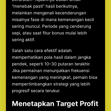
“menebak pasti” hasil berikutnya,
melainkan mengenali kecenderungan
misalnya fase di mana kemenangan kecil
sering muncul. Periode yang cenderung
sepi, atau saat fitur bonus mulai lebih
sering aktif.
Salah satu cara efektif adalah
memperhatikan pola hasil dalam jangka
pendek, seperti 10–30 putaran terakhir.
Jika permainan menunjukkan frekuensi
kemenangan yang meningkat, pemain bisa
mempertimbangkan strategi yang lebih
progresif secara terukur.
Menetapkan Target Profit