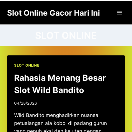
Skip
Slot Online Gacor Hari Ini
to
content
SLOT ONLINE
SLOT ONLINE
Rahasia Menang Besar
Slot Wild Bandito
04/28/2026
Wild Bandito menghadirkan nuansa
petualangan ala koboi di padang gurun
yang penuh aksi dan kejutan dengan