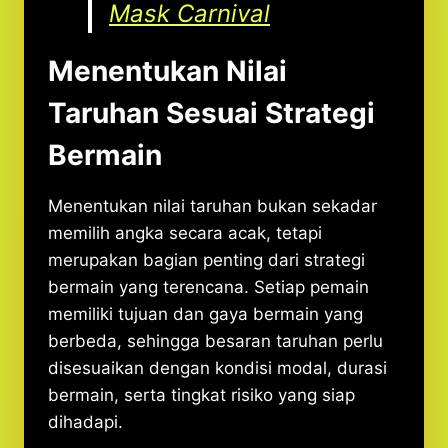
Mask Carnival
Menentukan Nilai
Taruhan Sesuai Strategi
Bermain
Menentukan nilai taruhan bukan sekadar
memilih angka secara acak, tetapi
merupakan bagian penting dari strategi
bermain yang terencana. Setiap pemain
memiliki tujuan dan gaya bermain yang
berbeda, sehingga besaran taruhan perlu
disesuaikan dengan kondisi modal, durasi
bermain, serta tingkat risiko yang siap
dihadapi.