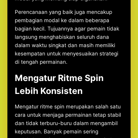
Perencanaan yang baik juga mencakup
pembagian modal ke dalam beberapa
bagian kecil. Tujuannya agar pemain tidak
langsung menghabiskan seluruh dana
dalam waktu singkat dan masih memiliki
kesempatan untuk menyesuaikan strategi
di tengah permainan.
Mengatur Ritme Spin
Lebih Konsisten
Mengatur ritme spin merupakan salah satu
cara untuk menjaga permainan tetap stabil
dan tidak terburu-buru dalam mengambil
keputusan. Banyak pemain sering