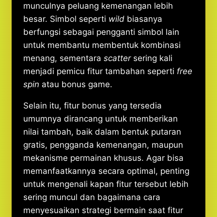
munculnya peluang kemenangan lebih
besar. Simbol seperti
wild
biasanya
berfungsi sebagai pengganti simbol lain
untuk membantu membentuk kombinasi
menang, sementara
scatter
sering kali
menjadi pemicu fitur tambahan seperti
free
spin
atau bonus game.
Selain itu, fitur bonus yang tersedia
umumnya dirancang untuk memberikan
nilai tambah, baik dalam bentuk putaran
gratis, pengganda kemenangan, maupun
mekanisme permainan khusus. Agar bisa
memanfaatkannya secara optimal, penting
untuk mengenali kapan fitur tersebut lebih
sering muncul dan bagaimana cara
menyesuaikan strategi bermain saat fitur