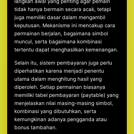
langkah awal yang penting agar pemain
tidak hanya bermain secara acak, tetapi
juga memiliki dasar dalam mengambil
keputusan. Mekanisme ini mencakup cara
permainan berjalan, bagaimana simbol
muncul, serta bagaimana kombinasi
tertentu dapat menghasilkan kemenangan.
Selain itu, sistem pembayaran juga perlu
diperhatikan karena menjadi penentu
utama dalam menghitung hasil yang
diperoleh. Setiap permainan biasanya
memiliki tabel pembayaran (paytable) yang
menjelaskan nilai masing-masing simbol,
kombinasi yang dibutuhkan, serta
kemungkinan adanya pengganda atau
bonus tambahan.