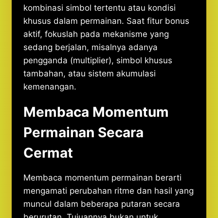
kombinasi simbol tertentu atau kondisi
khusus dalam permainan. Saat fitur bonus
aktif, fokuslah pada mekanisme yang
sedang berjalan, misalnya adanya
pengganda (multiplier), simbol khusus
tambahan, atau sistem akumulasi
kemenangan.
Membaca Momentum
Permainan Secara
Cermat
Membaca momentum permainan berarti
mengamati perubahan ritme dan hasil yang
muncul dalam beberapa putaran secara
berurutan. Tujuannya bukan untuk