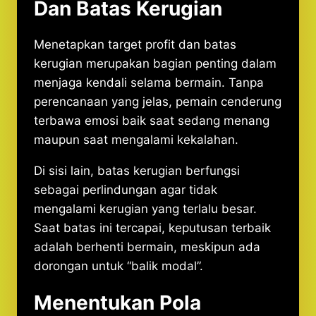
Dan Batas Kerugian
Menetapkan target profit dan batas
kerugian merupakan bagian penting dalam
menjaga kendali selama bermain. Tanpa
perencanaan yang jelas, pemain cenderung
terbawa emosi baik saat sedang menang
maupun saat mengalami kekalahan.
Di sisi lain, batas kerugian berfungsi
sebagai perlindungan agar tidak
mengalami kerugian yang terlalu besar.
Saat batas ini tercapai, keputusan terbaik
adalah berhenti bermain, meskipun ada
dorongan untuk “balik modal”.
Menentukan Pola