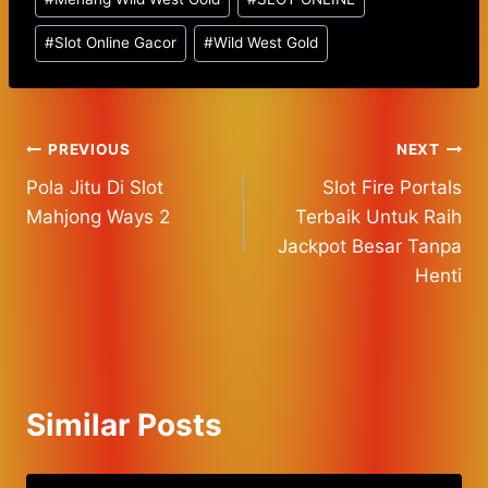
Tags:
#
Slot Online Gacor
#
Wild West Gold
Post
PREVIOUS
NEXT
Pola Jitu Di Slot
Slot Fire Portals
navigation
Mahjong Ways 2
Terbaik Untuk Raih
Jackpot Besar Tanpa
Henti
Similar Posts