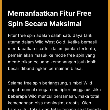
Memanfaatkan Fitur Free
Spin Secara Maksimal
Fitur free spin adalah salah satu daya tarik
utama dalam Wild West Gold. Ketika berhasil
mendapatkan scatter dalam jumlah tertentu,
pemain akan masuk ke mode free spin yang
memberikan peluang kemenangan jauh lebih
besar dibandingkan permainan biasa.
Selama free spin berlangsung, simbol Wild
dapat muncul dengan multiplier hingga x5. Jika
beberapa Wild muncul bersamaan, maka total
kemenangan bisa meningkat drastis. Oleh
karena itu, fokus dan tetap tenang saat berada