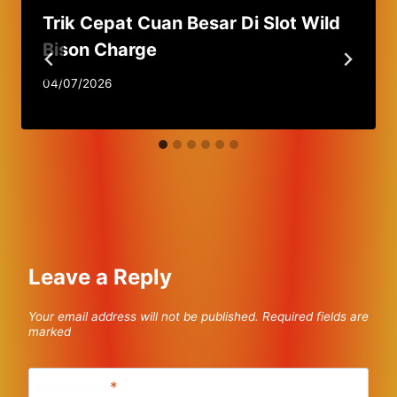
Trik Cepat Cuan Besar Di Slot Wild
Bison Charge
04/07/2026
Leave a Reply
Your email address will not be published.
Required fields are
marked
*
Comment
*