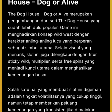
House – Dog or Alive
The Dog House – Dog or Alive merupakan
pengembangan dari seri The Dog House yang
sudah lebih dulu populer. Game ini
menghadirkan konsep wild west dengan
karakter anjing-anjing lucu yang berperan
sebagai simbol utama. Selain visual yang
menarik, slot ini juga dilengkapi dengan fitur
sticky wild, multiplier, serta free spins yang
menjadi kunci utama dalam menghasilkan
kemenangan besar.
Salah satu hal yang membuat slot ini digemari
adalah tingkat volatilitasnya yang cukup tinggi,
namun tetap memberikan peluang
kemenangan yang konsisten jika dimainkan