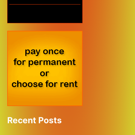
Recent Posts