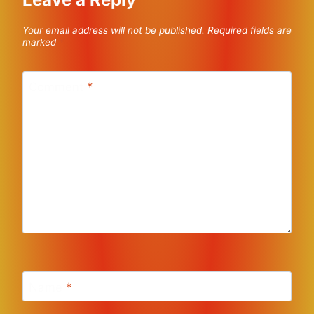
Your email address will not be published.
Required fields are
marked
*
Comment
*
Name
*