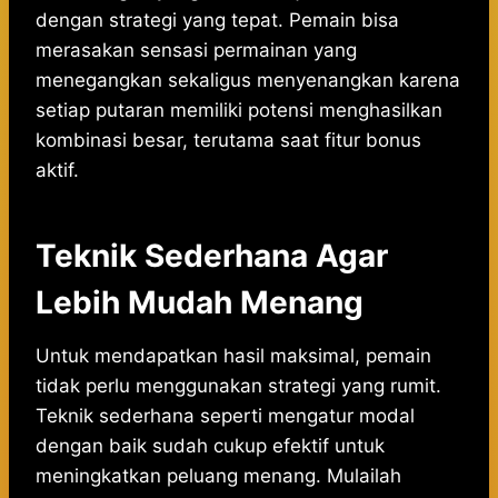
dengan strategi yang tepat. Pemain bisa
merasakan sensasi permainan yang
menegangkan sekaligus menyenangkan karena
setiap putaran memiliki potensi menghasilkan
kombinasi besar, terutama saat fitur bonus
aktif.
Teknik Sederhana Agar
Lebih Mudah Menang
Untuk mendapatkan hasil maksimal, pemain
tidak perlu menggunakan strategi yang rumit.
Teknik sederhana seperti mengatur modal
dengan baik sudah cukup efektif untuk
meningkatkan peluang menang. Mulailah