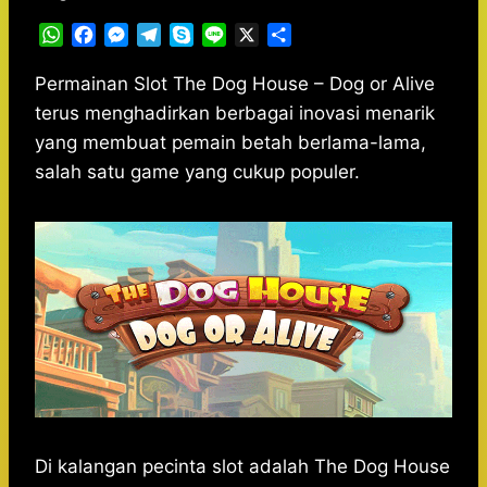
W
F
M
T
S
L
X
S
h
a
e
e
k
i
h
a
c
s
l
y
n
a
Permainan Slot The Dog House – Dog or Alive
t
e
s
e
p
e
r
terus menghadirkan berbagai inovasi menarik
s
b
e
g
e
e
yang membuat pemain betah berlama-lama,
A
o
n
r
salah satu game yang cukup populer.
p
o
g
a
p
k
e
m
r
Di kalangan pecinta slot adalah The Dog House