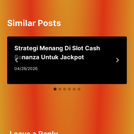
Similar Posts
Strategi Menang Di Slot Cash
Bonanza Untuk Jackpot
04/26/2026
Leave a Reply