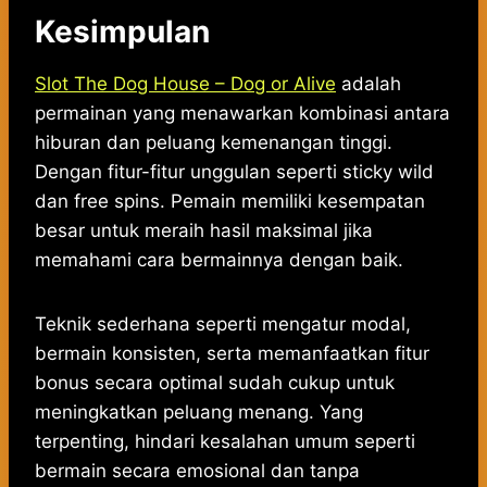
Kesimpulan
Slot The Dog House – Dog or Alive
adalah
permainan yang menawarkan kombinasi antara
hiburan dan peluang kemenangan tinggi.
Dengan fitur-fitur unggulan seperti sticky wild
dan free spins. Pemain memiliki kesempatan
besar untuk meraih hasil maksimal jika
memahami cara bermainnya dengan baik.
Teknik sederhana seperti mengatur modal,
bermain konsisten, serta memanfaatkan fitur
bonus secara optimal sudah cukup untuk
meningkatkan peluang menang. Yang
terpenting, hindari kesalahan umum seperti
bermain secara emosional dan tanpa