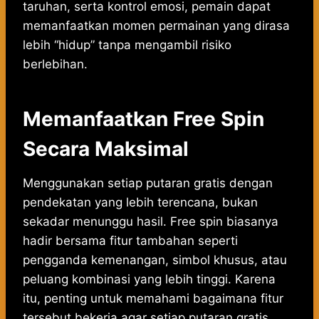
taruhan, serta kontrol emosi, pemain dapat
memanfaatkan momen permainan yang dirasa
lebih “hidup” tanpa mengambil risiko
berlebihan.
Memanfaatkan Free Spin
Secara Maksimal
Menggunakan setiap putaran gratis dengan
pendekatan yang lebih terencana, bukan
sekadar menunggu hasil. Free spin biasanya
hadir bersama fitur tambahan seperti
pengganda kemenangan, simbol khusus, atau
peluang kombinasi yang lebih tinggi. Karena
itu, penting untuk memahami bagaimana fitur
tersebut bekerja agar setiap putaran gratis