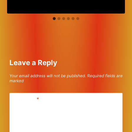
Leave a Reply
Your email address will not be published.
Required fields are
marked
*
Comment
*