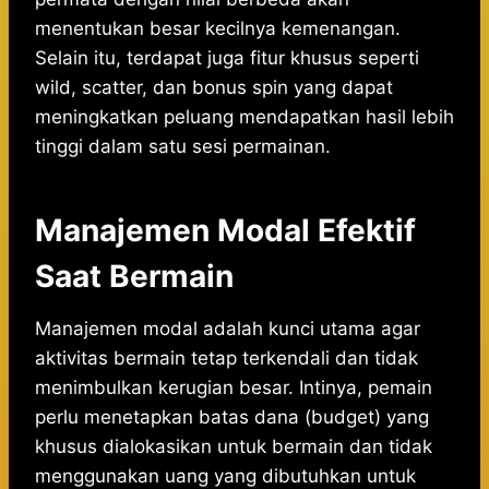
menentukan besar kecilnya kemenangan.
Selain itu, terdapat juga fitur khusus seperti
wild, scatter, dan bonus spin yang dapat
meningkatkan peluang mendapatkan hasil lebih
tinggi dalam satu sesi permainan.
Manajemen Modal Efektif
Saat Bermain
Manajemen modal adalah kunci utama agar
aktivitas bermain tetap terkendali dan tidak
menimbulkan kerugian besar. Intinya, pemain
perlu menetapkan batas dana (budget) yang
khusus dialokasikan untuk bermain dan tidak
menggunakan uang yang dibutuhkan untuk