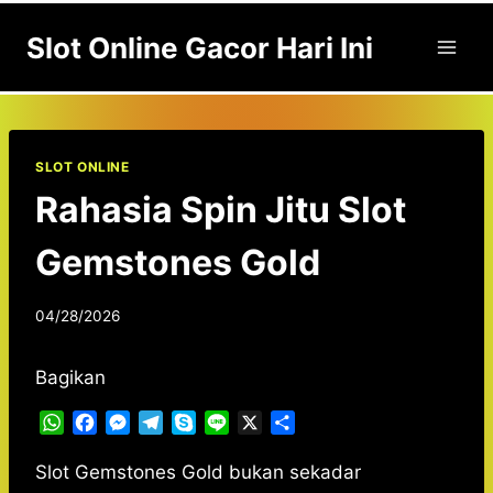
Skip
Slot Online Gacor Hari Ini
to
content
SLOT ONLINE
Rahasia Spin Jitu Slot
Gemstones Gold
04/28/2026
Bagikan
W
F
M
T
S
L
X
S
h
a
e
e
k
i
h
a
c
s
l
y
n
a
Slot Gemstones Gold bukan sekadar