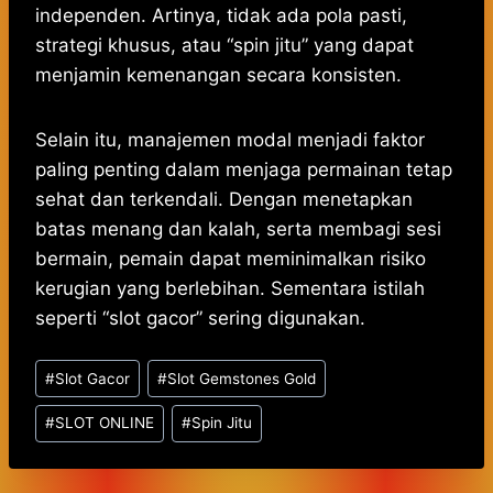
independen. Artinya, tidak ada pola pasti,
strategi khusus, atau “spin jitu” yang dapat
menjamin kemenangan secara konsisten.
Selain itu, manajemen modal menjadi faktor
paling penting dalam menjaga permainan tetap
sehat dan terkendali. Dengan menetapkan
batas menang dan kalah, serta membagi sesi
bermain, pemain dapat meminimalkan risiko
kerugian yang berlebihan. Sementara istilah
seperti “slot gacor” sering digunakan.
Post
#
Slot Gacor
#
Slot Gemstones Gold
Tags:
#
SLOT ONLINE
#
Spin Jitu