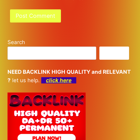
Search
Search
NEED BACKLINK HIGH QUALITY and RELEVANT
?
let us help.
click here