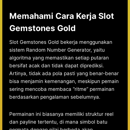
Memahami Cara Kerja Slot
Gemstones Gold
Slot Gemstones Gold bekerja menggunakan
sistem Random Number Generator, yaitu
algoritma yang memastikan setiap putaran
bersifat acak dan tidak dapat diprediksi.
Artinya, tidak ada pola pasti yang benar-benar
bisa menjamin kemenangan, meskipun pemain
sering mencoba membaca “ritme” permainan
berdasarkan pengalaman sebelumnya.
Permainan ini biasanya memiliki struktur reel
dan payline tertentu, di mana simbol batu
permata dengan nilai berbeda akan