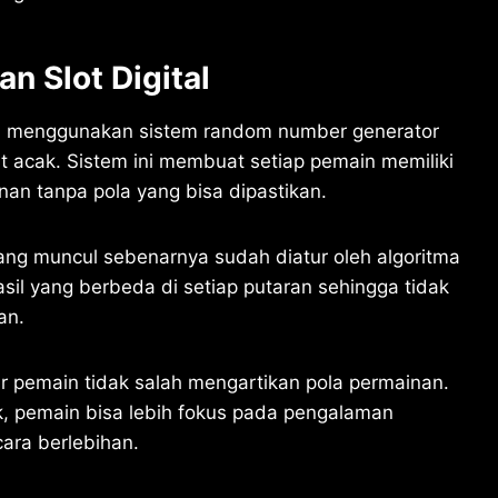
n Slot Digital
ja menggunakan sistem random number generator
at acak. Sistem ini membuat setiap pemain memiliki
an tanpa pola yang bisa dipastikan.
yang muncul sebenarnya sudah diatur oleh algoritma
asil yang berbeda di setiap putaran sehingga tidak
an.
 pemain tidak salah mengartikan pola permainan.
, pemain bisa lebih fokus pada pengalaman
cara berlebihan.