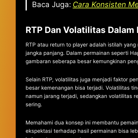
Baca Juga:
Cara Konsisten Me
RTP Dan Volatilitas Dalam
RTP atau return to player adalah istilah y
jangka panjang. Dalam permainan seperti H
gambaran seberapa besar kemungkinan penge
Selain RTP, volatilitas juga menjadi faktor
besar kemenangan bisa terjadi. Volatilitas 
namun jarang terjadi, sedangkan volatilita
sering.
Memahami dua konsep ini membantu pemain 
ekspektasi terhadap hasil permainan bisa leb