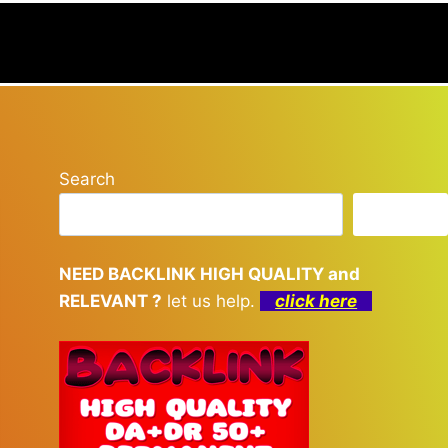
Search
Search
NEED BACKLINK HIGH QUALITY and
RELEVANT ?
let us help.
click here