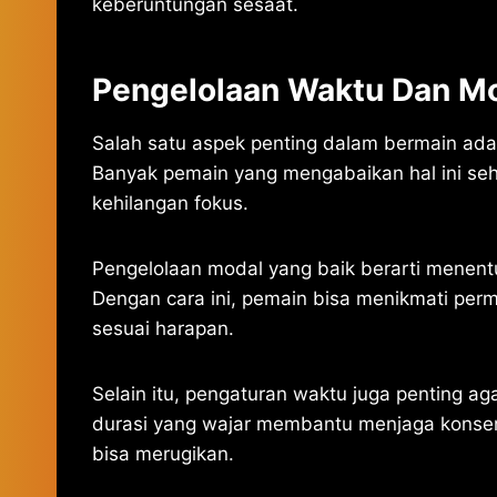
keberuntungan sesaat.
Pengelolaan Waktu Dan M
Salah satu aspek penting dalam bermain a
Banyak pemain yang mengabaikan hal ini seh
kehilangan fokus.
Pengelolaan modal yang baik berarti menen
Dengan cara ini, pemain bisa menikmati perm
sesuai harapan.
Selain itu, pengaturan waktu juga penting a
durasi yang wajar membantu menjaga konsen
bisa merugikan.