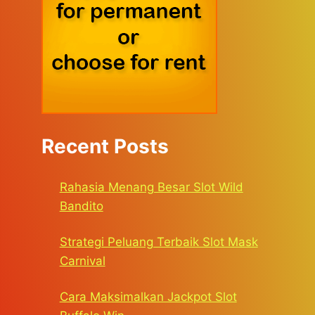
Recent Posts
Rahasia Menang Besar Slot Wild
Bandito
Strategi Peluang Terbaik Slot Mask
Carnival
Cara Maksimalkan Jackpot Slot