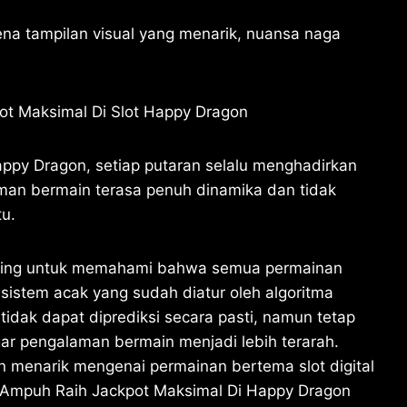
ena tampilan visual yang menarik, nuansa naga
Happy Dragon, setiap putaran selalu menghadirkan
an bermain terasa penuh dinamika dan tidak
u.
ting untuk memahami bahwa semua permainan
sistem acak yang sudah diatur oleh algoritma
 tidak dapat diprediksi secara pasti, namun tetap
 pengalaman bermain menjadi lebih terarah.
menarik mengenai permainan bertema slot digital
k Ampuh Raih Jackpot Maksimal Di Happy Dragon