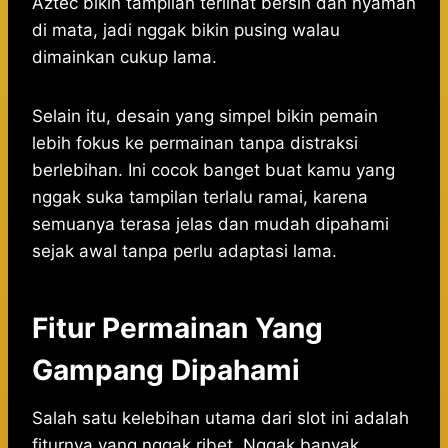
Aztec bikin tampilan terlihat bersih dan nyaman
di mata, jadi nggak bikin pusing walau
dimainkan cukup lama.
Selain itu, desain yang simpel bikin pemain
lebih fokus ke permainan tanpa distraksi
berlebihan. Ini cocok banget buat kamu yang
nggak suka tampilan terlalu ramai, karena
semuanya terasa jelas dan mudah dipahami
sejak awal tanpa perlu adaptasi lama.
Fitur Permainan Yang
Gampang Dipahami
Salah satu kelebihan utama dari slot ini adalah
fiturnya yang nggak ribet. Nggak banyak