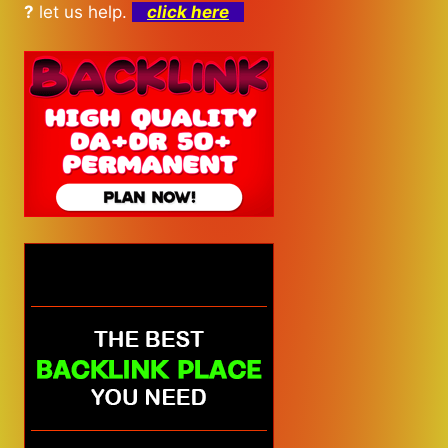
?
let us help.
click here