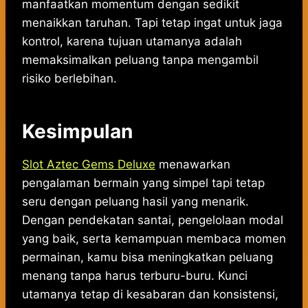
manfaatkan momentum dengan sedikit
menaikkan taruhan. Tapi tetap ingat untuk jaga
kontrol, karena tujuan utamanya adalah
memaksimalkan peluang tanpa mengambil
risiko berlebihan.
Kesimpulan
Slot Aztec Gems Deluxe
menawarkan
pengalaman bermain yang simpel tapi tetap
seru dengan peluang hasil yang menarik.
Dengan pendekatan santai, pengelolaan modal
yang baik, serta kemampuan membaca momen
permainan, kamu bisa meningkatkan peluang
menang tanpa harus terburu-buru. Kunci
utamanya tetap di kesabaran dan konsistensi,