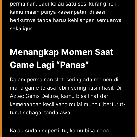
permainan. Jadi kalau satu sesi kurang hoki,
kamu masih punya kesempatan di sesi
berikutnya tanpa harus kehilangan semuanya
sekaligus.
Menangkap Momen Saat
Game Lagi “Panas”
Dalam permainan slot, sering ada momen di
mana game terasa lebih sering kasih hasil. Di
Aztec Gems Deluxe, kamu bisa lihat dari
kemenangan kecil yang mulai muncul berturut-
turut sebagai tanda awal.
Kalau sudah seperti itu, kamu bisa coba