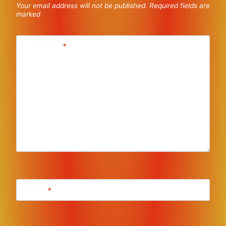
Your email address will not be published.
Required fields are
marked
*
Comment
*
Name
*