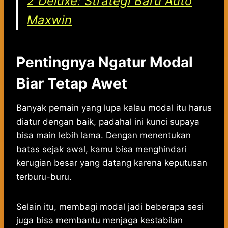
2 Deluxe: Strategi Baru Auto
Maxwin
Pentingnya Ngatur Modal
Biar Tetap Awet
Banyak pemain yang lupa kalau modal itu harus
diatur dengan baik, padahal ini kunci supaya
bisa main lebih lama. Dengan menentukan
batas sejak awal, kamu bisa menghindari
kerugian besar yang datang karena keputusan
terburu-buru.
Selain itu, membagi modal jadi beberapa sesi
juga bisa membantu menjaga kestabilan