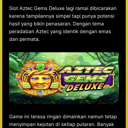
h
a
e
e
k
i
h
a
c
s
l
y
n
a
Slot Aztec Gems Deluxe lagi ramai dibicarakan
t
e
s
e
p
e
r
karena tampilannya simpel tapi punya potensi
s
b
e
g
e
e
hasil yang bikin penasaran. Dengan tema
A
o
n
r
peradaban Aztec yang identik dengan emas
p
o
g
a
dan permata.
p
k
e
m
r
Game ini terasa ringan dimainkan namun tetap
menyimpan kejutan di setiap putaran. Banyak