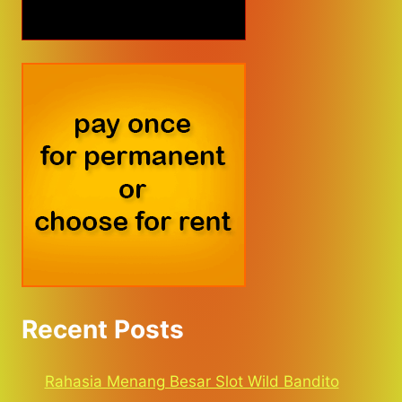
Recent Posts
Rahasia Menang Besar Slot Wild Bandito