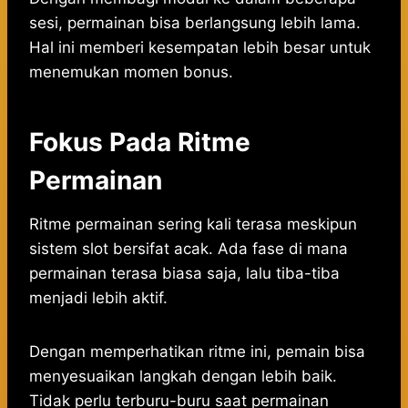
sesi, permainan bisa berlangsung lebih lama.
Hal ini memberi kesempatan lebih besar untuk
menemukan momen bonus.
Fokus Pada Ritme
Permainan
Ritme permainan sering kali terasa meskipun
sistem slot bersifat acak. Ada fase di mana
permainan terasa biasa saja, lalu tiba-tiba
menjadi lebih aktif.
Dengan memperhatikan ritme ini, pemain bisa
menyesuaikan langkah dengan lebih baik.
Tidak perlu terburu-buru saat permainan