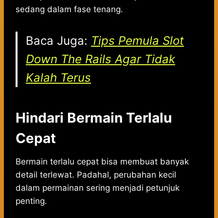
sedang dalam fase tenang.
Baca Juga:
Tips Pemula Slot
Down The Rails Agar Tidak
Kalah Terus
Hindari Bermain Terlalu
Cepat
Bermain terlalu cepat bisa membuat banyak
detail terlewat. Padahal, perubahan kecil
dalam permainan sering menjadi petunjuk
penting.