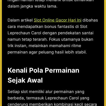
dalam jangka waktu lama.
Dalam artikel
Slot Online Gacor Hari Ini
dibahas
cara mendapatkan bonus fantastis di Slot
Leprechaun Carol dengan pendekatan santai
namun tetap terarah. Fokus utamanya bukan
trik instan, melainkan memahami ritme
permainan agar peluang hasil lebih stabil.
Kenali Pola Permainan
Sejak Awal
Setiap slot memiliki alur permainan yang
berbeda, termasuk Leprechaun Carol yang
cenderung memberikan kombinasi kecil secara