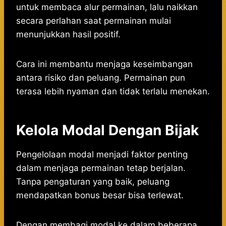
untuk membaca alur permainan, lalu naikkan
secara perlahan saat permainan mulai
menunjukkan hasil positif.
Cara ini membantu menjaga keseimbangan
antara risiko dan peluang. Permainan pun
terasa lebih nyaman dan tidak terlalu menekan.
Kelola Modal Dengan Bijak
Pengelolaan modal menjadi faktor penting
dalam menjaga permainan tetap berjalan.
Tanpa pengaturan yang baik, peluang
mendapatkan bonus besar bisa terlewat.
Dengan membagi modal ke dalam beberapa