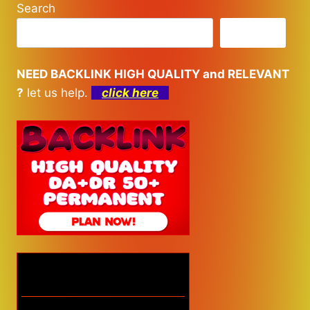
Search
Search
NEED BACKLINK HIGH QUALITY and RELEVANT
?
let us help.
click here