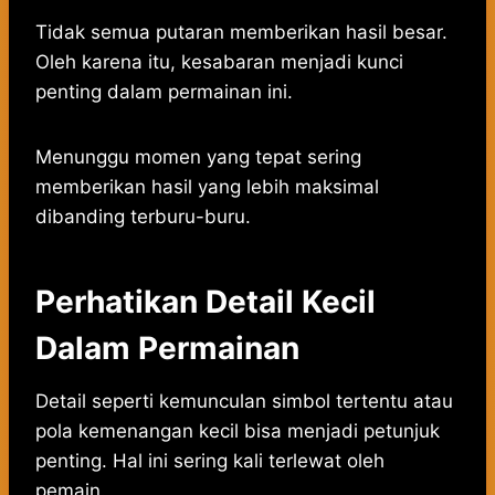
Tidak semua putaran memberikan hasil besar.
Oleh karena itu, kesabaran menjadi kunci
penting dalam permainan ini.
Menunggu momen yang tepat sering
memberikan hasil yang lebih maksimal
dibanding terburu-buru.
Perhatikan Detail Kecil
Dalam Permainan
Detail seperti kemunculan simbol tertentu atau
pola kemenangan kecil bisa menjadi petunjuk
penting. Hal ini sering kali terlewat oleh
pemain.