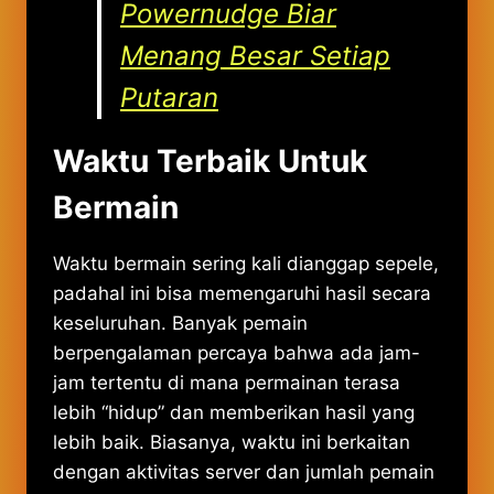
Powernudge Biar
Menang Besar Setiap
Putaran
Waktu Terbaik Untuk
Bermain
Waktu bermain sering kali dianggap sepele,
padahal ini bisa memengaruhi hasil secara
keseluruhan. Banyak pemain
berpengalaman percaya bahwa ada jam-
jam tertentu di mana permainan terasa
lebih “hidup” dan memberikan hasil yang
lebih baik. Biasanya, waktu ini berkaitan
dengan aktivitas server dan jumlah pemain