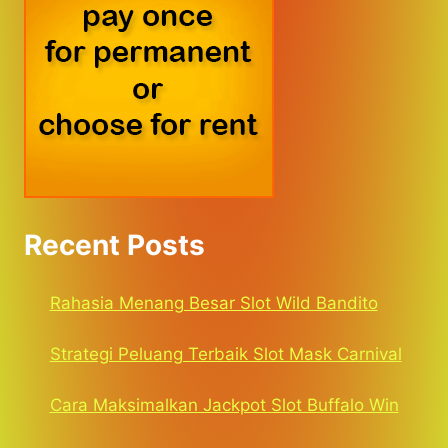
Recent Posts
Rahasia Menang Besar Slot Wild Bandito
Strategi Peluang Terbaik Slot Mask Carnival
Cara Maksimalkan Jackpot Slot Buffalo Win