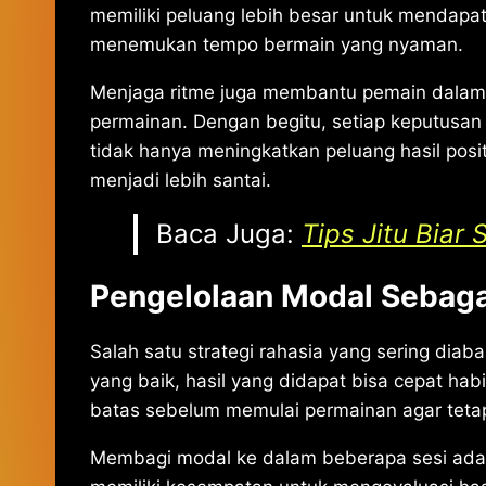
memiliki peluang lebih besar untuk mendapatk
menemukan tempo bermain yang nyaman.
Menjaga ritme juga membantu pemain dalam
permainan. Dengan begitu, setiap keputusan 
tidak hanya meningkatkan peluang hasil posi
menjadi lebih santai.
Baca Juga:
Tips Jitu Biar 
Pengelolaan Modal Sebaga
Salah satu strategi rahasia yang sering di
yang baik, hasil yang didapat bisa cepat hab
batas sebelum memulai permainan agar teta
Membagi modal ke dalam beberapa sesi adala