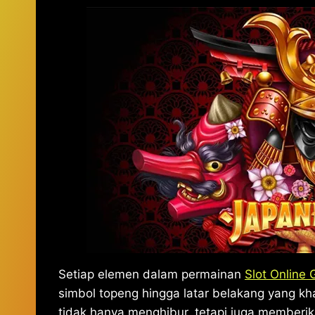
Setiap elemen dalam permainan
Slot Online 
simbol topeng hingga latar belakang yang k
tidak hanya menghibur, tetapi juga memberi