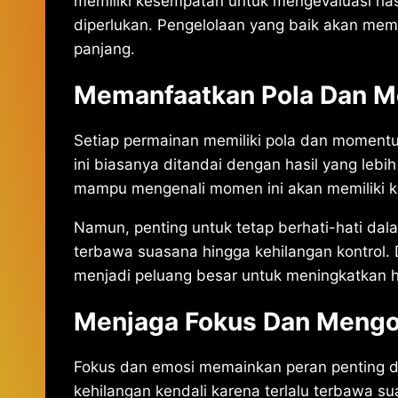
memiliki kesempatan untuk mengevaluasi hasil
diperlukan. Pengelolaan yang baik akan me
panjang.
Memanfaatkan Pola Dan 
Setiap permainan memiliki pola dan moment
ini biasanya ditandai dengan hasil yang leb
mampu mengenali momen ini akan memiliki k
Namun, penting untuk tetap berhati-hati 
terbawa suasana hingga kehilangan kontrol
menjadi peluang besar untuk meningkatkan has
Menjaga Fokus Dan Mengo
Fokus dan emosi memainkan peran penting d
kehilangan kendali karena terlalu terbawa s