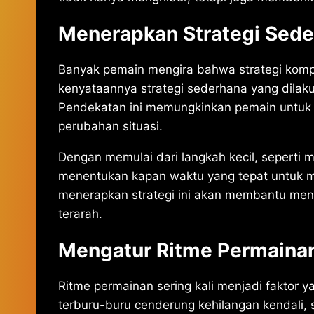
Menerapkan Strategi Sed
Banyak pemain mengira bahwa strategi kompl
kenyataannya strategi sederhana yang dilakuk
Pendekatan ini memungkinkan pemain untuk 
perubahan situasi.
Dengan memulai dari langkah kecil, seperti
menentukan kapan waktu yang tepat untuk me
menerapkan strategi ini akan membantu menc
terarah.
Mengatur Ritme Permainan
Ritme permainan sering kali menjadi faktor
terburu-buru cenderung kehilangan kendali,