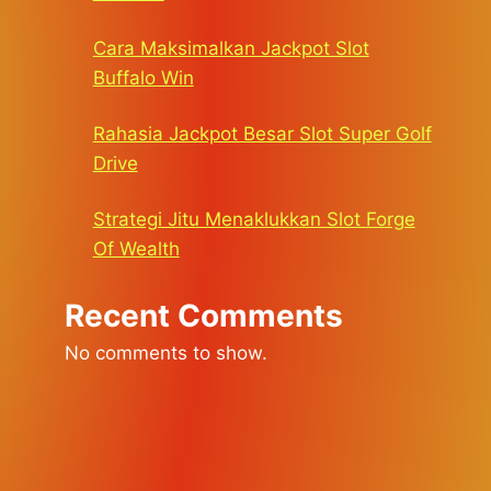
Cara Maksimalkan Jackpot Slot
Buffalo Win
Rahasia Jackpot Besar Slot Super Golf
Drive
Strategi Jitu Menaklukkan Slot Forge
Of Wealth
Recent Comments
No comments to show.