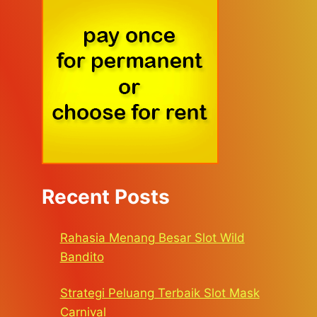
Recent Posts
Rahasia Menang Besar Slot Wild
Bandito
Strategi Peluang Terbaik Slot Mask
Carnival