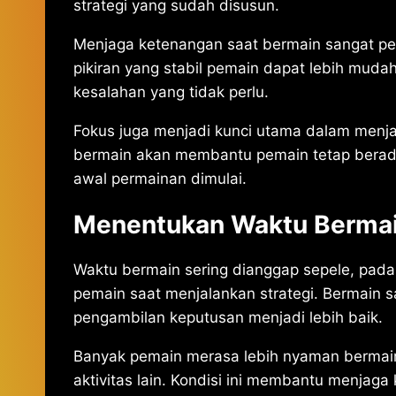
strategi yang sudah disusun.
Menjaga ketenangan saat bermain sangat pen
pikiran yang stabil pemain dapat lebih mud
kesalahan yang tidak perlu.
Fokus juga menjadi kunci utama dalam menj
bermain akan membantu pemain tetap berada 
awal permainan dimulai.
Menentukan Waktu Bermai
Waktu bermain sering dianggap sepele, pa
pemain saat menjalankan strategi. Bermain 
pengambilan keputusan menjadi lebih baik.
Banyak pemain merasa lebih nyaman bermain 
aktivitas lain. Kondisi ini membantu menjaga