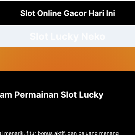
Slot Online Gacor Hari Ini
Slot Lucky Neko
lam Permainan Slot Lucky
l menarik, fitur bonus aktif, dan peluang menang