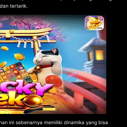
an tertarik.
nan ini sebenarnya memiliki dinamika yang bisa