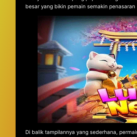
besar yang bikin pemain semakin penasaran d
Di balik tampilannya yang sederhana, permai