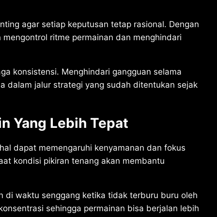
ting agar setiap keputusan tetap rasional. Dengan
ah mengontrol ritme permainan dan menghindari
aga konsistensi. Menghindari gangguan selama
dalam jalur strategi yang sudah ditentukan sejak
n Yang Lebih Tepat
dahal dapat memengaruhi kenyamanan dan fokus
saat kondisi pikiran tenang akan membantu
di waktu senggang ketika tidak terburu buru oleh
 konsentrasi sehingga permainan bisa berjalan lebih