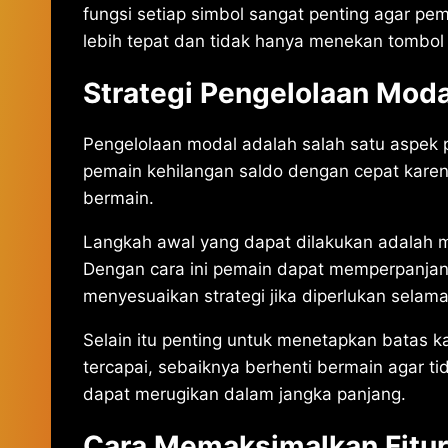
fungsi setiap simbol sangat penting agar p
lebih tepat dan tidak hanya menekan tombol
Strategi Pengelolaan Moda
Pengelolaan modal adalah salah satu aspek p
pemain kehilangan saldo dengan cepat karena
bermain.
Langkah awal yang dapat dilakukan adalah 
Dengan cara ini pemain dapat memperpanjan
menyesuaikan strategi jika diperlukan selam
Selain itu penting untuk menetapkan batas k
tercapai, sebaiknya berhenti bermain agar t
dapat merugikan dalam jangka panjang.
Cara Memaksimalkan Fitur