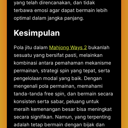
yang telah direncanakan, dan tidak
terbawa emosi agar dapat bermain lebih
optimal dalam jangka panjang.
Kesimpulan
Pola jitu dalam
Mahjong Ways 2
bukanlah
sesuatu yang bersifat pasti, melainkan
kombinasi antara pemahaman mekanisme
permainan, strategi spin yang tepat, serta
pengelolaan modal yang baik. Dengan
mengenali pola permainan, memahami
tanda-tanda free spin, dan bermain secara
konsisten serta sabar, peluang untuk
meraih kemenangan besar bisa meningkat
secara signifikan. Namun, yang terpenting
adalah tetap bermain dengan bijak dan