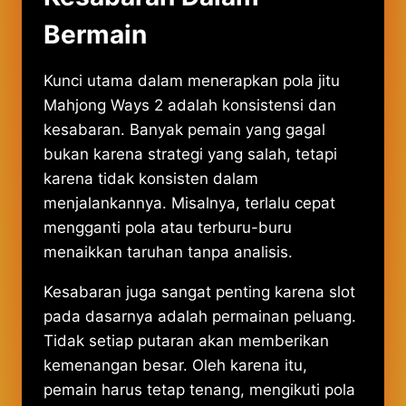
Bermain
Kunci utama dalam menerapkan pola jitu
Mahjong Ways 2 adalah konsistensi dan
kesabaran. Banyak pemain yang gagal
bukan karena strategi yang salah, tetapi
karena tidak konsisten dalam
menjalankannya. Misalnya, terlalu cepat
mengganti pola atau terburu-buru
menaikkan taruhan tanpa analisis.
Kesabaran juga sangat penting karena slot
pada dasarnya adalah permainan peluang.
Tidak setiap putaran akan memberikan
kemenangan besar. Oleh karena itu,
pemain harus tetap tenang, mengikuti pola