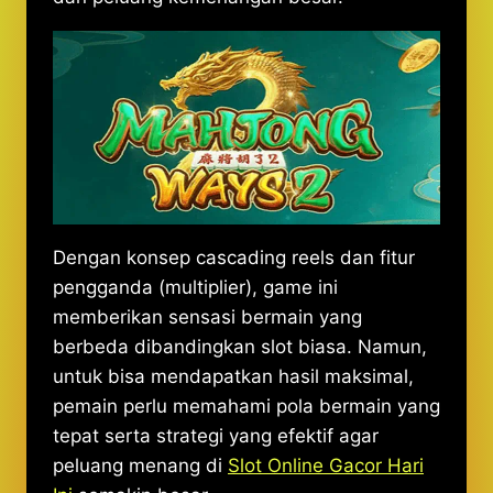
Dengan konsep cascading reels dan fitur
pengganda (multiplier), game ini
memberikan sensasi bermain yang
berbeda dibandingkan slot biasa. Namun,
untuk bisa mendapatkan hasil maksimal,
pemain perlu memahami pola bermain yang
tepat serta strategi yang efektif agar
peluang menang di
Slot Online Gacor Hari