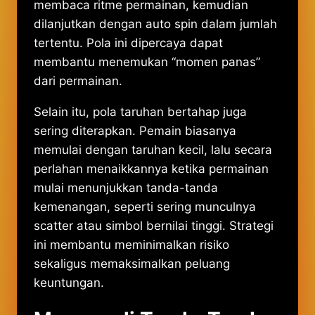
membaca ritme permainan, kemudian
dilanjutkan dengan auto spin dalam jumlah
tertentu. Pola ini dipercaya dapat
membantu menemukan “momen panas”
dari permainan.
Selain itu, pola taruhan bertahap juga
sering diterapkan. Pemain biasanya
memulai dengan taruhan kecil, lalu secara
perlahan menaikkannya ketika permainan
mulai menunjukkan tanda-tanda
kemenangan, seperti sering munculnya
scatter atau simbol bernilai tinggi. Strategi
ini membantu meminimalkan risiko
sekaligus memaksimalkan peluang
keuntungan.