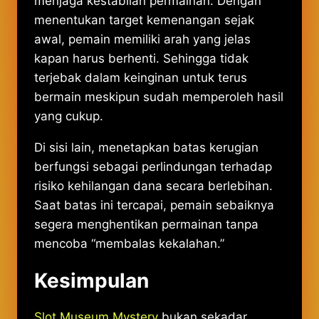
menjaga kestabilan permainan. Dengan
menentukan target kemenangan sejak
awal, pemain memiliki arah yang jelas
kapan harus berhenti. Sehingga tidak
terjebak dalam keinginan untuk terus
bermain meskipun sudah memperoleh hasil
yang cukup.
Di sisi lain, menetapkan batas kerugian
berfungsi sebagai perlindungan terhadap
risiko kehilangan dana secara berlebihan.
Saat batas ini tercapai, pemain sebaiknya
segera menghentikan permainan tanpa
mencoba “membalas kekalahan.”
Kesimpulan
Slot Museum Mystery
bukan sekadar