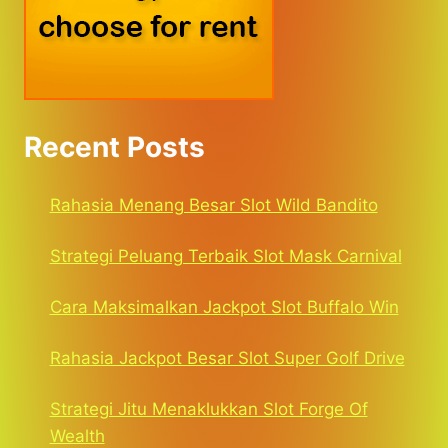
Recent Posts
Rahasia Menang Besar Slot Wild Bandito
Strategi Peluang Terbaik Slot Mask Carnival
Cara Maksimalkan Jackpot Slot Buffalo Win
Rahasia Jackpot Besar Slot Super Golf Drive
Strategi Jitu Menaklukkan Slot Forge Of
Wealth