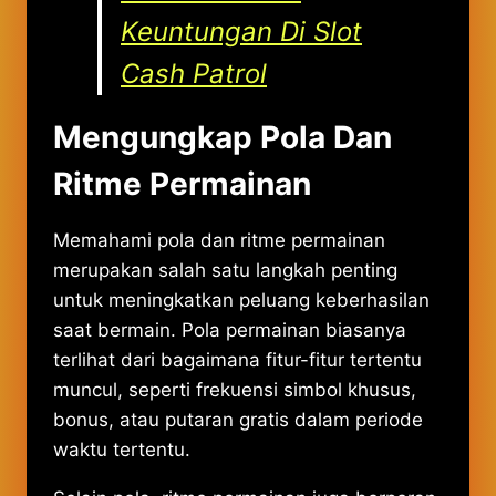
Keuntungan Di Slot
Cash Patrol
Mengungkap Pola Dan
Ritme Permainan
Memahami pola dan ritme permainan
merupakan salah satu langkah penting
untuk meningkatkan peluang keberhasilan
saat bermain. Pola permainan biasanya
terlihat dari bagaimana fitur-fitur tertentu
muncul, seperti frekuensi simbol khusus,
bonus, atau putaran gratis dalam periode
waktu tertentu.