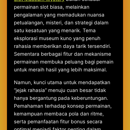
permainan slot biasa, melainkan
pengalaman yang memadukan nuansa
petualangan, misteri, dan strategi dalam
satu kesatuan yang menarik. Tema
eksplorasi museum kuno yang penuh
rahasia memberikan daya tarik tersendiri.
Sementara berbagai fitur dan mekanisme
permainan membuka peluang bagi pemain
untuk meraih hasil yang lebih maksimal.
Namun, kunci utama untuk mendapatkan
“jejak rahasia” menuju cuan besar tidak
hanya bergantung pada keberuntungan.
Pemahaman terhadap konsep permainan,
kemampuan membaca pola dan ritme,
serta pemanfaatan fitur bonus secara
optimal menjadi faktor penting dalam