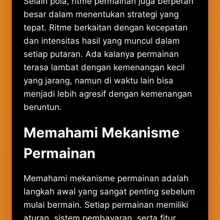
Selain pola, ritme permainan juga berperan
besar dalam menentukan strategi yang
tepat. Ritme berkaitan dengan kecepatan
dan intensitas hasil yang muncul dalam
setiap putaran. Ada kalanya permainan
terasa lambat dengan kemenangan kecil
yang jarang, namun di waktu lain bisa
menjadi lebih agresif dengan kemenangan
beruntun.
Memahami Mekanisme
Permainan
Memahami mekanisme permainan adalah
langkah awal yang sangat penting sebelum
mulai bermain. Setiap permainan memiliki
aturan, sistem pembayaran, serta fitur