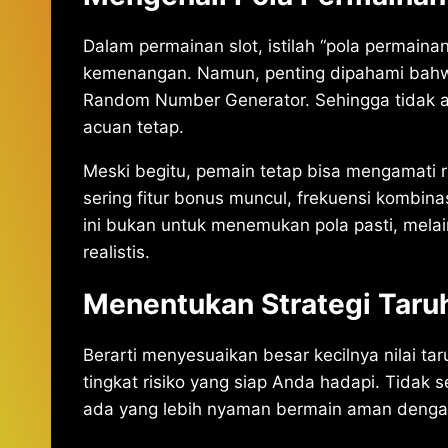
Dalam permainan slot, istilah “pola permaina
kemenangan. Namun, penting dipahami bahwa 
Random Number Generator. Sehingga tidak ada
acuan tetap.
Meski begitu, pemain tetap bisa mengamati 
sering fitur bonus muncul, frekuensi kombin
ini bukan untuk menemukan pola pasti, mel
realistis.
Menentukan Strategi Taru
Berarti menyesuaikan besar kecilnya nilai ta
tingkat risiko yang siap Anda hadapi. Tida
ada yang lebih nyaman bermain aman dengan 