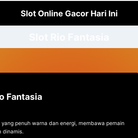
Slot Online Gacor Hari Ini
Slot Rio Fantasia
o Fantasia
al yang penuh warna dan energi, membawa pemain
 dinamis.