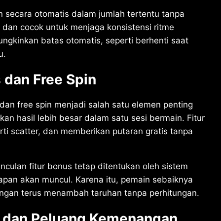
n secara otomatis dalam jumlah tertentu tanpa
tis dan cocok untuk menjaga konsistensi ritme
kinkan batas otomatis, seperti berhenti saat
u.
 dan Free Spin
dan free spin menjadi salah satu elemen penting
 hasil lebih besar dalam satu sesi bermain. Fitur
erti scatter, dan memberikan putaran gratis tanpa
ulan fitur bonus tetap ditentukan oleh sistem
kapan akan muncul. Karena itu, pemain sebaiknya
engan terus menambah taruhan tanpa perhitungan.
n dan Peluang Kemenangan