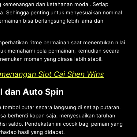
g kemenangan dan ketahanan modal. Setiap
a. Sehingga penting untuk menyesuaikan nominal
rmainan bisa berlangsung lebih lama dan
mperhatikan ritme permainan saat menentukan nilai
ntuk memahami pola permainan, kemudian secara
nemukan momen yang dirasa lebih stabil.
emenangan Slot Cai Shen Wins
l dan Auto Spin
ombol putar secara langsung di setiap putaran.
sa berhenti kapan saja, menyesuaikan taruhan
isi saldo. Pendekatan ini cocok bagi pemain yang
erhadap hasil yang didapat.