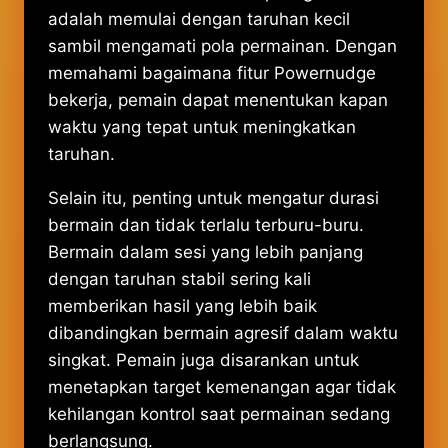
adalah memulai dengan taruhan kecil
sambil mengamati pola permainan. Dengan
memahami bagaimana fitur Powernudge
bekerja, pemain dapat menentukan kapan
waktu yang tepat untuk meningkatkan
taruhan.
Selain itu, penting untuk mengatur durasi
bermain dan tidak terlalu terburu-buru.
Bermain dalam sesi yang lebih panjang
dengan taruhan stabil sering kali
memberikan hasil yang lebih baik
dibandingkan bermain agresif dalam waktu
singkat. Pemain juga disarankan untuk
menetapkan target kemenangan agar tidak
kehilangan kontrol saat permainan sedang
berlangsung.