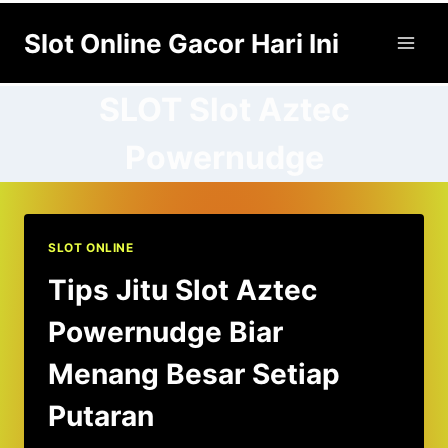
Skip
Slot Online Gacor Hari Ini
to
content
SLOT Slot Aztec
Powernudge
SLOT ONLINE
Tips Jitu Slot Aztec
Powernudge Biar
Menang Besar Setiap
Putaran