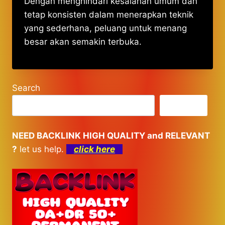
Dengan menghindari kesalahan umum dan
tetap konsisten dalam menerapkan teknik
yang sederhana, peluang untuk menang
besar akan semakin terbuka.
Search
Search
NEED BACKLINK HIGH QUALITY and RELEVANT
?
let us help.
click here