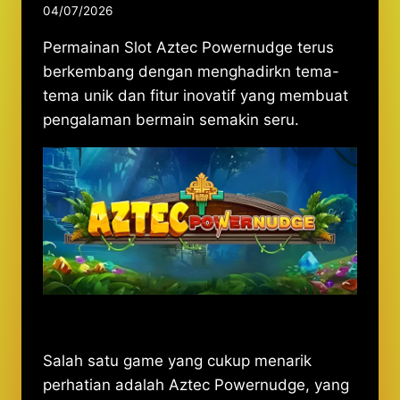
04/07/2026
Permainan Slot Aztec Powernudge terus
berkembang dengan menghadirkn tema-
tema unik dan fitur inovatif yang membuat
pengalaman bermain semakin seru.
Salah satu game yang cukup menarik
perhatian adalah Aztec Powernudge, yang