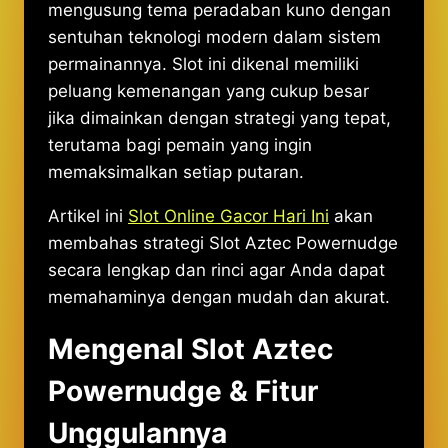
mengusung tema peradaban kuno dengan
sentuhan teknologi modern dalam sistem
permainannya. Slot ini dikenal memiliki
peluang kemenangan yang cukup besar
jika dimainkan dengan strategi yang tepat,
terutama bagi pemain yang ingin
memaksimalkan setiap putaran.
Artikel ini
Slot Online Gacor Hari Ini
akan
membahas strategi Slot Aztec Powernudge
secara lengkap dan rinci agar Anda dapat
memahaminya dengan mudah dan akurat.
Mengenal Slot Aztec
Powernudge & Fitur
Unggulannya