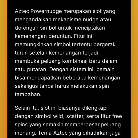
Aztec Powernudge merupakan slot yang
mengandalkan mekanisme nudge atau
dorongan simbol untuk menciptakan
kemenangan beruntun. Fitur ini
memungkinkan simbol tertentu bergerak
turun setelah kemenangan terjadi,
membuka peluang kombinasi baru dalam
satu putaran. Dengan sistem ini, pemain
bisa mendapatkan beberapa kemenangan
sekaligus tanpa harus melakukan spin
tambahan.
Selain itu, slot ini biasanya dilengkapi
dengan simbol wild, scatter, serta fitur free
spins yang semakin memperbesar peluang
menang. Tema Aztec yang dihadirkan juga