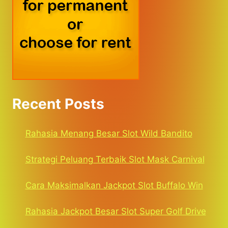
Recent Posts
Rahasia Menang Besar Slot Wild Bandito
Strategi Peluang Terbaik Slot Mask Carnival
Cara Maksimalkan Jackpot Slot Buffalo Win
Rahasia Jackpot Besar Slot Super Golf Drive