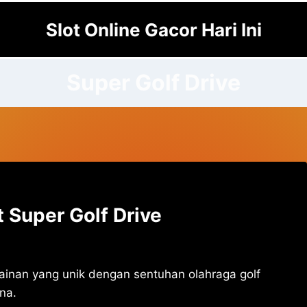
Slot Online Gacor Hari Ini
Super Golf Drive
 Super Golf Drive
ainan yang unik dengan sentuhan olahraga golf
na.