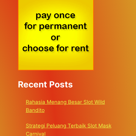
Recent Posts
Rahasia Menang Besar Slot Wild
Bandito
Strategi Peluang Terbaik Slot Mask
Carnival