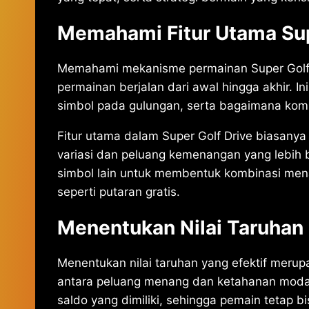
Memahami Fitur Utama Sup
Memahami mekanisme permainan Super Golf D
permainan berjalan dari awal hingga akhir. I
simbol pada gulungan, serta bagaimana kom
Fitur utama dalam Super Golf Drive biasany
variasi dan peluang kemenangan yang lebih b
simbol lain untuk membentuk kombinasi me
seperti putaran gratis.
Menentukan Nilai Taruhan 
Menentukan nilai taruhan yang efektif mer
antara peluang menang dan ketahanan modal.
saldo yang dimiliki, sehingga pemain tetap 