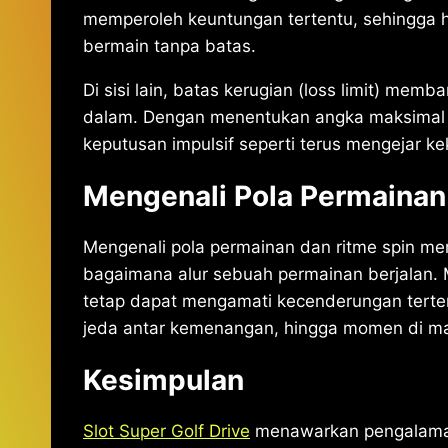
memperoleh keuntungan tertentu, sehingga ha
bermain tanpa batas.
Di sisi lain, batas kerugian (loss limit) mem
dalam. Dengan menentukan angka maksimal k
keputusan impulsif seperti terus mengejar ke
Mengenali Pola Permainan
Mengenali pola permainan dan ritme spin m
bagaimana alur sebuah permainan berjalan. M
tetap dapat mengamati kecenderungan tertent
jeda antar kemenangan, hingga momen di mana 
Kesimpulan
Slot Super Golf Drive
menawarkan pengalaman