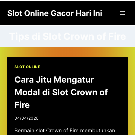
Skip
Slot Online Gacor Hari Ini
to
content
Tips di Slot Crown of Fire
SLOT ONLINE
Cara Jitu Mengatur
Modal di Slot Crown of
Fire
04/04/2026
Bermain slot Crown of Fire membutuhkan