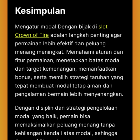
Kesimpulan
Mengatur modal Dengan bijak di
slot
Crown of Fire
adalah langkah penting agar
permainan lebih efektif dan peluang
menang meningkat. Memahami aturan dan
fitur permainan, menetapkan batas modal
dan target kemenangan, memanfaatkan
bonus, serta memilih strategi taruhan yang
tepat membuat modal tetap aman dan
pengalaman bermain lebih menyenangkan.
Dengan disiplin dan strategi pengelolaan
modal yang baik, pemain bisa
memaksimalkan peluang menang tanpa
kehilangan kendali atas modal, sehingga