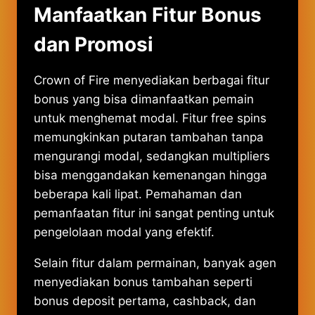
Manfaatkan Fitur Bonus
dan Promosi
Crown of Fire menyediakan berbagai fitur
bonus yang bisa dimanfaatkan pemain
untuk menghemat modal. Fitur free spins
memungkinkan putaran tambahan tanpa
mengurangi modal, sedangkan multipliers
bisa menggandakan kemenangan hingga
beberapa kali lipat. Pemahaman dan
pemanfaatan fitur ini sangat penting untuk
pengelolaan modal yang efektif.
Selain fitur dalam permainan, banyak agen
menyediakan bonus tambahan seperti
bonus deposit pertama, cashback, dan