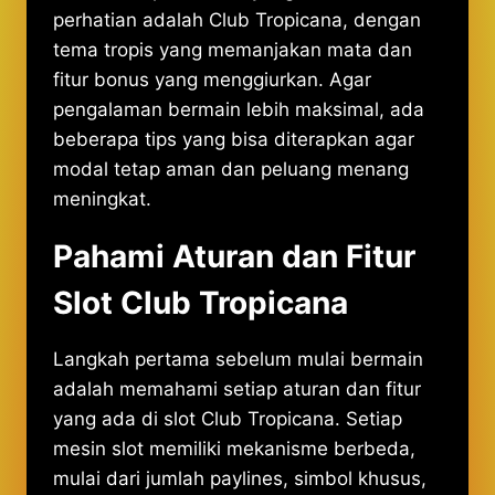
perhatian adalah Club Tropicana, dengan
tema tropis yang memanjakan mata dan
fitur bonus yang menggiurkan. Agar
pengalaman bermain lebih maksimal, ada
beberapa tips yang bisa diterapkan agar
modal tetap aman dan peluang menang
meningkat.
Pahami Aturan dan Fitur
Slot Club Tropicana
Langkah pertama sebelum mulai bermain
adalah memahami setiap aturan dan fitur
yang ada di slot Club Tropicana. Setiap
mesin slot memiliki mekanisme berbeda,
mulai dari jumlah paylines, simbol khusus,