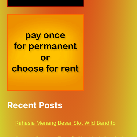
Recent Posts
Rahasia Menang Besar Slot Wild Bandito