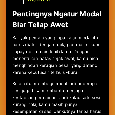
Pentingnya Ngatur Modal
Biar Tetap Awet
Banyak pemain yang lupa kalau modal itu
harus diatur dengan baik, padahal ini kunci
supaya bisa main lebih lama. Dengan
menentukan batas sejak awal, kamu bisa
menghindari kerugian besar yang datang
karena keputusan terburu-buru.
Selain itu, membagi modal jadi beberapa
sesi juga bisa membantu menjaga
kestabilan permainan. Jadi kalau satu sesi
kurang hoki, kamu masih punya
kesempatan di sesi berikutnya tanpa harus