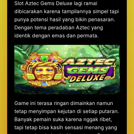
Slot Aztec Gems Deluxe lagi ramai
dibicarakan karena tampilannya simpel tapi
punya potensi hasil yang bikin penasaran.
Dengan tema peradaban Aztec yang
identik dengan emas dan permata.
Game ini terasa ringan dimainkan namun
tetap menyimpan kejutan di setiap putaran.
Banyak pemain suka karena nggak ribet,
tapi tetap bisa kasih sensasi menang yang