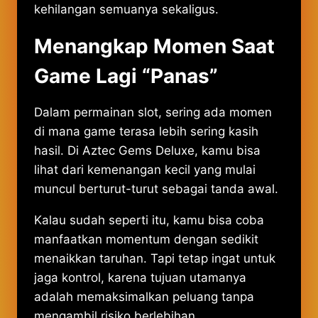
kehilangan semuanya sekaligus.
Menangkap Momen Saat
Game Lagi “Panas”
Dalam permainan slot, sering ada momen
di mana game terasa lebih sering kasih
hasil. Di Aztec Gems Deluxe, kamu bisa
lihat dari kemenangan kecil yang mulai
muncul berturut-turut sebagai tanda awal.
Kalau sudah seperti itu, kamu bisa coba
manfaatkan momentum dengan sedikit
menaikkan taruhan. Tapi tetap ingat untuk
jaga kontrol, karena tujuan utamanya
adalah memaksimalkan peluang tanpa
mengambil risiko berlebihan.