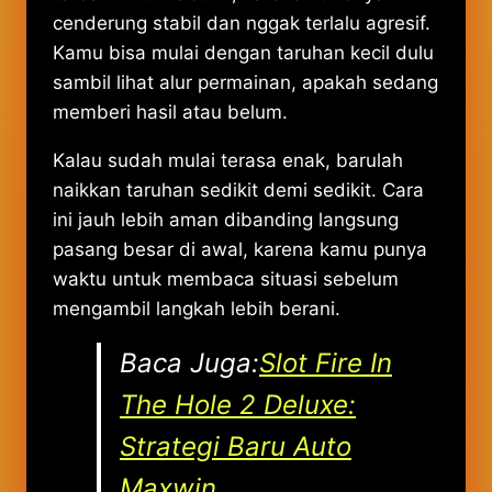
cenderung stabil dan nggak terlalu agresif.
Kamu bisa mulai dengan taruhan kecil dulu
sambil lihat alur permainan, apakah sedang
memberi hasil atau belum.
Kalau sudah mulai terasa enak, barulah
naikkan taruhan sedikit demi sedikit. Cara
ini jauh lebih aman dibanding langsung
pasang besar di awal, karena kamu punya
waktu untuk membaca situasi sebelum
mengambil langkah lebih berani.
Baca Juga:
Slot Fire In
The Hole 2 Deluxe:
Strategi Baru Auto
Maxwin