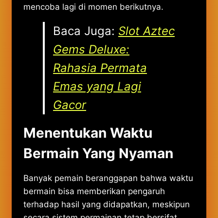
mencoba lagi di momen berikutnya.
Baca Juga:
Slot Aztec
Gems Deluxe:
Rahasia Permata
Emas yang Lagi
Gacor
Menentukan Waktu
Bermain Yang Nyaman
Banyak pemain beranggapan bahwa waktu
bermain bisa memberikan pengaruh
terhadap hasil yang didapatkan, meskipun
secara sistem permainan tetap bersifat