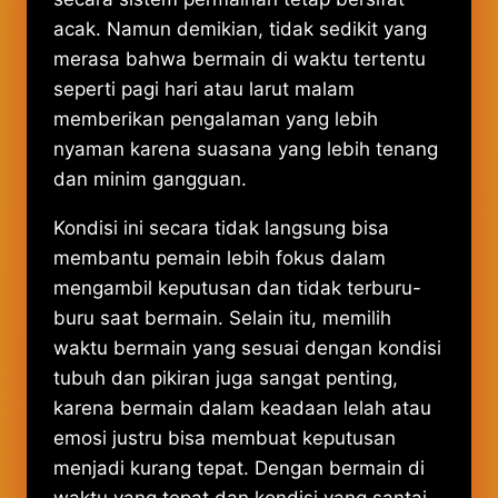
acak. Namun demikian, tidak sedikit yang
merasa bahwa bermain di waktu tertentu
seperti pagi hari atau larut malam
memberikan pengalaman yang lebih
nyaman karena suasana yang lebih tenang
dan minim gangguan.
Kondisi ini secara tidak langsung bisa
membantu pemain lebih fokus dalam
mengambil keputusan dan tidak terburu-
buru saat bermain. Selain itu, memilih
waktu bermain yang sesuai dengan kondisi
tubuh dan pikiran juga sangat penting,
karena bermain dalam keadaan lelah atau
emosi justru bisa membuat keputusan
menjadi kurang tepat. Dengan bermain di