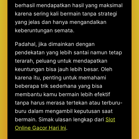
berhasil mendapatkan hasil yang maksimal
karena sering kali bermain tanpa strategi
yang jelas dan hanya mengandalkan
keberuntungan semata.
Padahal, jika dimainkan dengan
pendekatan yang lebih santai namun tetap
terarah, peluang untuk mendapatkan
keuntungan bisa jauh lebih besar. Oleh
karena itu, penting untuk memahami
beberapa trik sederhana yang bisa
membantu kamu bermain lebih efektif
tanpa harus merasa tertekan atau terburu-
buru dalam mengambil keputusan saat
bermain. Simak ulasan lengkap dari
Slot
Online Gacor Hari Ini
.