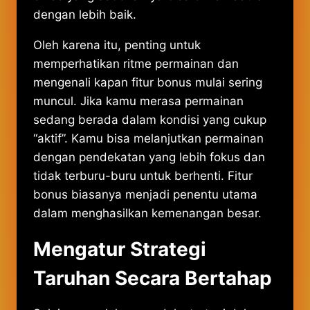
dengan lebih baik.
Oleh karena itu, penting untuk
memperhatikan ritme permainan dan
mengenali kapan fitur bonus mulai sering
muncul. Jika kamu merasa permainan
sedang berada dalam kondisi yang cukup
“aktif”. Kamu bisa melanjutkan permainan
dengan pendekatan yang lebih fokus dan
tidak terburu-buru untuk berhenti. Fitur
bonus biasanya menjadi penentu utama
dalam menghasilkan kemenangan besar.
Mengatur Strategi
Taruhan Secara Bertahap